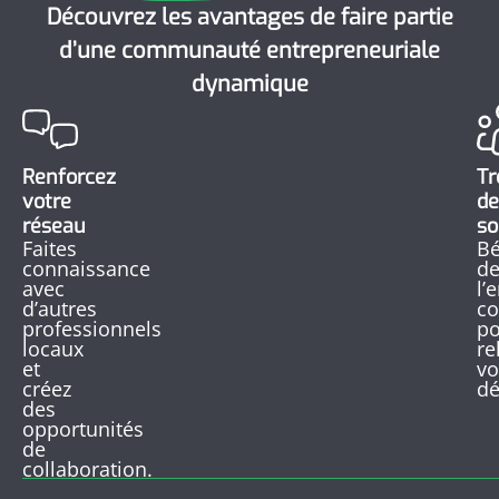
Découvrez les avantages de faire partie
d’une communauté entrepreneuriale
dynamique
Renforcez
Tr
votre
de
réseau
so
Faites
Bé
connaissance
d
avec
l’
d’autres
co
professionnels
po
locaux
re
et
vo
créez
dé
des
opportunités
de
collaboration.