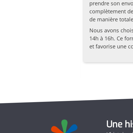
la couveuse d’entreprises,
prendre son envo
s rencontres étaient marquées
complètement de 
c ses questions, ses défis,
de manière total
Nous avons chois
s échanges, nous avons
14h à 16h. Ce for
, au-delà du cercle initial de
et favorise une c
 en attirant de nouveaux
Une hi