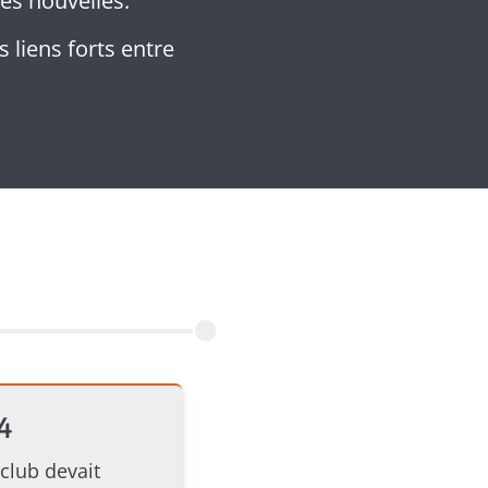
es nouvelles.
s liens forts entre
4
Une iden
 club devait
En décembre 2024, nous avons